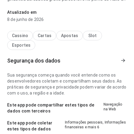
navegação antes de decidir instalar; as ações importantes
continuam visíveis. Esse cuidado nos detalhes faz
Atualizado em
diferença.
8 de junho de 2026
Cassino
Cartas
Apostas
Slot
Esportes
Segurança dos dados
Sua segurança começa quando você entende como os
desenvolvedores coletam e compartilham seus dados. As
práticas de segurança e privacidade podem variar de acordo
com o uso, a região e a idade.
Navegação
Este app pode compartilhar estes tipos de
na Web
dados com terceiros
Informações pessoais, Informações
Este app pode coletar
financeiras e mais 6
estes tipos de dados