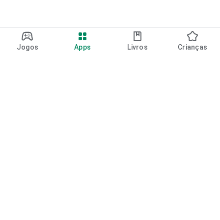
Jogos
Apps
Livros
Crianças
Google Play
Play Pass
Pontos do Play Points
Vales-presente
Resgatar
Política de reembolso