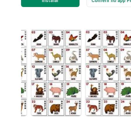
Instalar
Conferir no app P