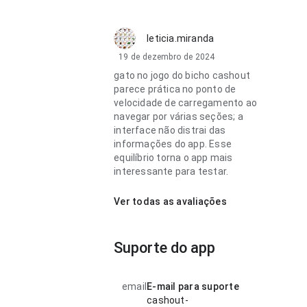
leticia.miranda
19 de dezembro de 2024
gato no jogo do bicho cashout
parece prática no ponto de
velocidade de carregamento ao
navegar por várias seções; a
interface não distrai das
informações do app. Esse
equilíbrio torna o app mais
interessante para testar.
Ver todas as avaliações
Suporte do app
email
E-mail para suporte
cashout-