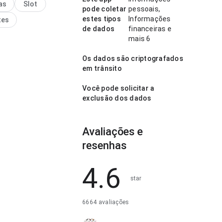
as
Slot
sários. A página deixa
pode coletar
pessoais,
essão limpa e segura.
estes tipos
Informações
tes
de dados
financeiras e
mais 6
Os dados são criptografados
em trânsito
Você pode solicitar a
exclusão dos dados
Avaliações e
resenhas
4.6
star
6664 avaliações