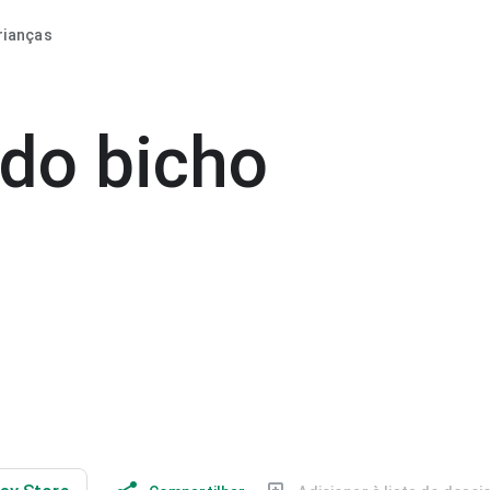
rianças
 do bicho