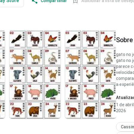
lay Store
Compartilhar
Adicionar à lista de desej
Sobre 
gato no j
gato no j
parece c
velocida
comparan
a experi
desneces
parece p
Atualiz
1 de abri
gato no j
2026
parece c
velocida
descriçõ
Cassi
parece c