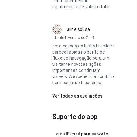
quem quer decidir
rapidamente se vale instalar.
aline.sousa
12 de fevereiro de 2026
gato no jogo do bicho brasileiro
parece rápida no ponto de
fluxo de navegação para um
visitante novo; as ações
importantes continuam
visíveis. A experiência combina
bem com uso frequente.
Ver todas as avaliações
Suporte do app
email
E-mail para suporte