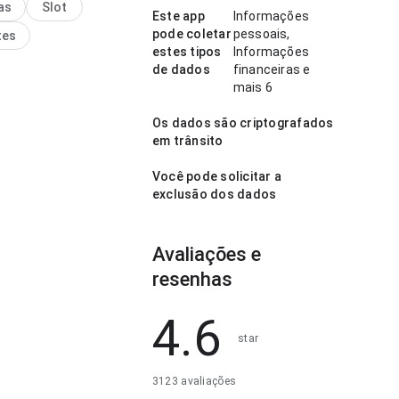
as
Slot
A experiência combina
Este app
Informações
uso frequente.
pode coletar
pessoais,
tes
estes tipos
Informações
de dados
financeiras e
mais 6
Os dados são criptografados
em trânsito
Você pode solicitar a
exclusão dos dados
Avaliações e
resenhas
4.6
star
3123 avaliações