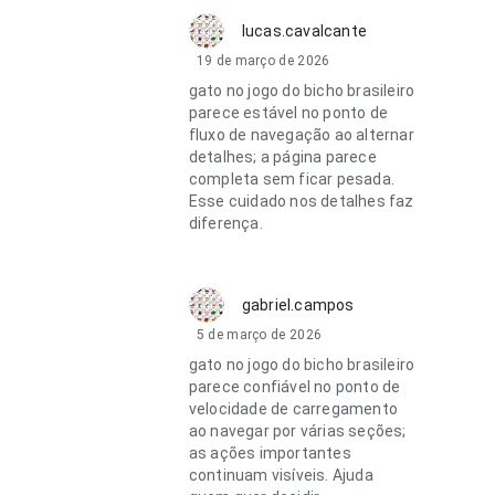
lucas.cavalcante
19 de março de 2026
gato no jogo do bicho brasileiro
parece estável no ponto de
fluxo de navegação ao alternar
detalhes; a página parece
completa sem ficar pesada.
Esse cuidado nos detalhes faz
diferença.
gabriel.campos
5 de março de 2026
gato no jogo do bicho brasileiro
parece confiável no ponto de
velocidade de carregamento
ao navegar por várias seções;
as ações importantes
continuam visíveis. Ajuda