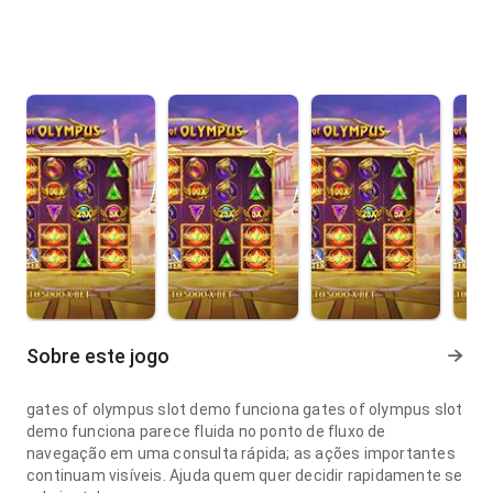
Sobre este jogo
gates of olympus slot demo funciona gates of olympus slot
demo funciona parece fluida no ponto de fluxo de
navegação em uma consulta rápida; as ações importantes
continuam visíveis. Ajuda quem quer decidir rapidamente se