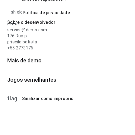
shield
Política de privacidade
Sobre o desenvolvedor
demo
service@demo.com
176 Rua p
priscila.batista
+55 2773176
Mais de demo
Jogos semelhantes
flag
Sinalizar como impróprio