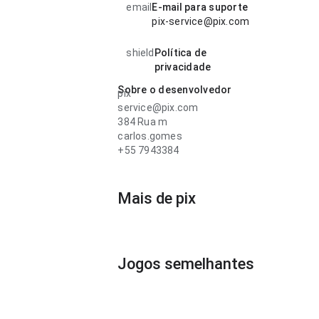
email
E-mail para suporte
pix-service@pix.com
shield
Política de
privacidade
Sobre o desenvolvedor
pix
service@pix.com
384 Rua m
carlos.gomes
+55 7943384
Mais de pix
Jogos semelhantes