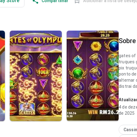
lay Store
Compartilhar
Adicionar à lista de desej
Sobre 
gates of
truques 
pix truq
ponto de
alternar 
distrai 
experiên
uso freq
Atualiz
4 de de
gates of
de 2025
truques 
ponto de
carregam
Cassi
detalhes;