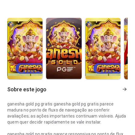
Sobre este jogo
ganesha gold pg gratis ganesha gold pg gratis parece
madura no ponto de fluxo de navegação ao conferir
avaliações; as ações importantes continuam visíveis. Ajuda
quem quer decidir rapidamente se vale instalar.
ganesha gold pg gratis parece responsiva no ponto de fluxo