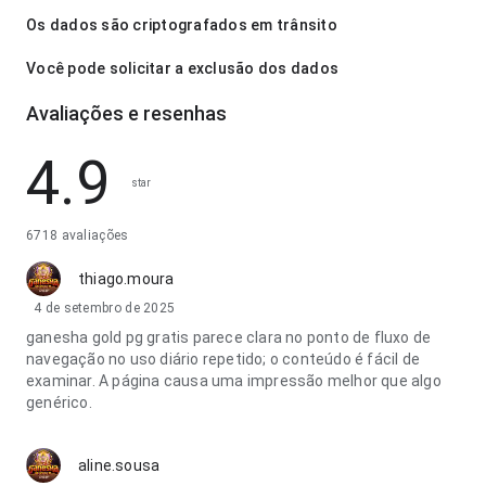
Os dados são criptografados em trânsito
Você pode solicitar a exclusão dos dados
Avaliações e resenhas
4.9
star
6718 avaliações
thiago.moura
4 de setembro de 2025
ganesha gold pg gratis parece clara no ponto de fluxo de
navegação no uso diário repetido; o conteúdo é fácil de
examinar. A página causa uma impressão melhor que algo
genérico.
aline.sousa