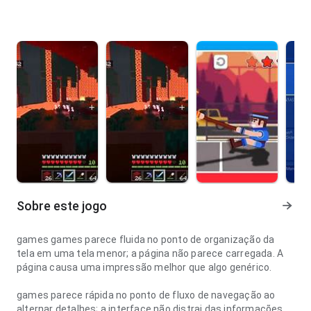
Sobre este jogo
games games parece fluida no ponto de organização da
tela em uma tela menor; a página não parece carregada. A
página causa uma impressão melhor que algo genérico.
games parece rápida no ponto de fluxo de navegação ao
alternar detalhes; a interface não distrai das informações