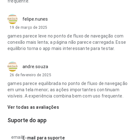
frequente.
felipe.nunes
19 de março de 2025
games parece leve no ponto de fluxo de navegação com
conexão mais lenta; a página não parece carregada. Esse
equilíbrio torna o app mais interessante para testar.
andre.souza
26 de fevereiro de 2025
games parece equilibrada no ponto de fluxo de navegação
em uma tela menor; as ações importantes continuam
visíveis. A experiência combina bem com uso frequente.
Ver todas as avaliações
Suporte do app
email
E-mail para suporte