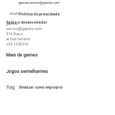
games-service@games.com
shield
Política de privacidade
Sobre o desenvolvedor
games
service@games.com
316 Rua e
arthur.ferreira
+55 1528316
Mais de games
Jogos semelhantes
flag
Sinalizar como impróprio