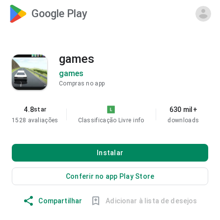
Google Play
games
games
Compras no app
4.8
630 mil+
star
1528 avaliações
Classificação Livre
info
downloads
Instalar
Conferir no app Play Store
Compartilhar
Adicionar à lista de desejos