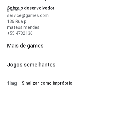
Sobre o desenvolvedor
games
service@games.com
136 Rua p
mateus.mendes
+55 4732136
Mais de games
Jogos semelhantes
flag
Sinalizar como impróprio