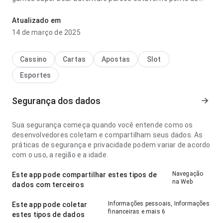
fluxo de navegação antes de decidir instalar; a resposta é
previsível. A experiência combina bem com uso frequente.
Atualizado em
14 de março de 2025
Cassino
Cartas
Apostas
Slot
Esportes
Segurança dos dados
Sua segurança começa quando você entende como os
desenvolvedores coletam e compartilham seus dados. As
práticas de segurança e privacidade podem variar de acordo
com o uso, a região e a idade.
Navegação
Este app pode compartilhar estes tipos de
na Web
dados com terceiros
Informações pessoais, Informações
Este app pode coletar
financeiras e mais 6
estes tipos de dados