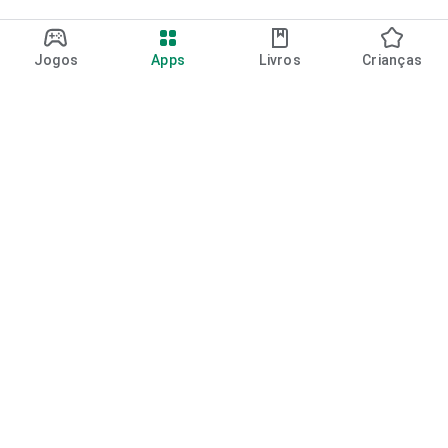
Jogos
Apps
Livros
Crianças
Google Play
Play Pass
Pontos do Play Points
Vales-presente
Resgatar
Política de reembolso
Crianças e família