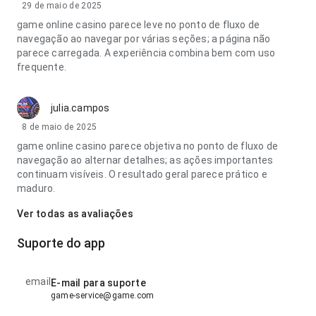
29 de maio de 2025
game online casino parece leve no ponto de fluxo de
navegação ao navegar por várias seções; a página não
parece carregada. A experiência combina bem com uso
frequente.
julia.campos
8 de maio de 2025
game online casino parece objetiva no ponto de fluxo de
navegação ao alternar detalhes; as ações importantes
continuam visíveis. O resultado geral parece prático e
maduro.
Ver todas as avaliações
Suporte do app
email
E-mail para suporte
game-service@game.com