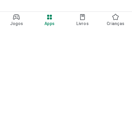
Jogos
Apps
Livros
Crianças
Google Play
Play Pass
Pontos do Play Points
Vales-presente
Resgatar
Política de reembolso