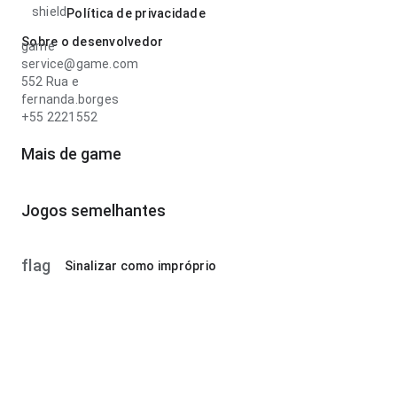
shield
Política de privacidade
Sobre o desenvolvedor
game
service@game.com
552 Rua e
fernanda.borges
+55 2221552
Mais de game
Jogos semelhantes
flag
Sinalizar como impróprio