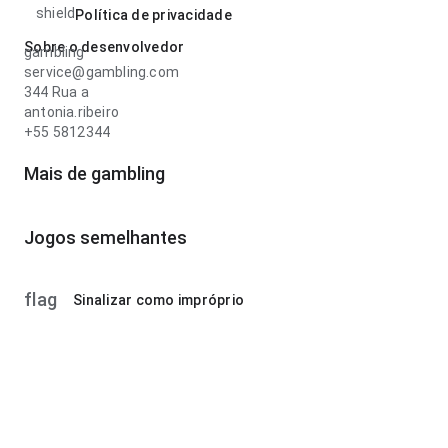
shield
Política de privacidade
Sobre o desenvolvedor
gambling
service@gambling.com
344 Rua a
antonia.ribeiro
+55 5812344
Mais de gambling
Jogos semelhantes
flag
Sinalizar como impróprio