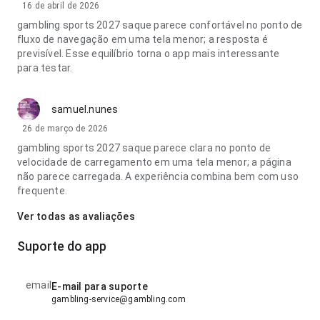
16 de abril de 2026
gambling sports 2027 saque parece confortável no ponto de
fluxo de navegação em uma tela menor; a resposta é
previsível. Esse equilíbrio torna o app mais interessante
para testar.
samuel.nunes
26 de março de 2026
gambling sports 2027 saque parece clara no ponto de
velocidade de carregamento em uma tela menor; a página
não parece carregada. A experiência combina bem com uso
frequente.
Ver todas as avaliações
Suporte do app
email
E-mail para suporte
gambling-service@gambling.com