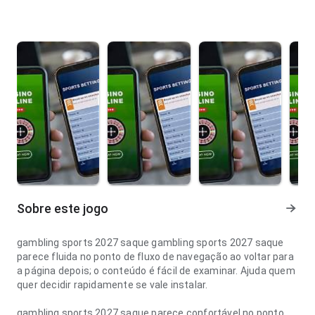
Sobre este jogo
gambling sports 2027 saque gambling sports 2027 saque
parece fluida no ponto de fluxo de navegação ao voltar para
a página depois; o conteúdo é fácil de examinar. Ajuda quem
quer decidir rapidamente se vale instalar.
gambling sports 2027 saque parece confortável no ponto de