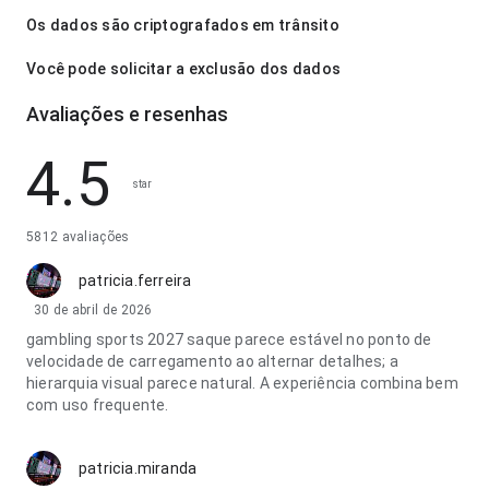
Os dados são criptografados em trânsito
Você pode solicitar a exclusão dos dados
Avaliações e resenhas
4.5
star
5812 avaliações
patricia.ferreira
30 de abril de 2026
gambling sports 2027 saque parece estável no ponto de
velocidade de carregamento ao alternar detalhes; a
hierarquia visual parece natural. A experiência combina bem
com uso frequente.
patricia.miranda