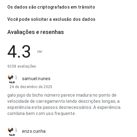
Os dados são criptografados em trânsito
Você pode solicitar a exclusão dos dados
Avaliações e resenhas
4.3
star
9258 avaliações
samuel.nunes
24 de dezembro de 2025
galo jogo do bicho número parece madura no ponto de
velocidade de carregamento lendo descrições longas; a
experiência evita passos desnecessários. A experiência
combina bem com uso frequente.
enzo.cunha