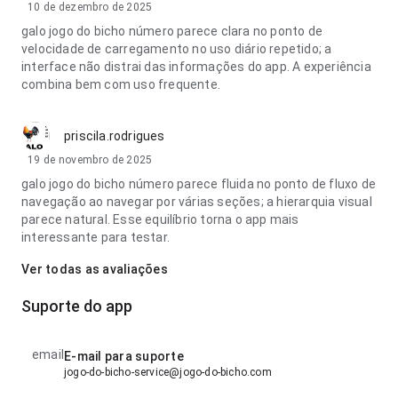
10 de dezembro de 2025
galo jogo do bicho número parece clara no ponto de
velocidade de carregamento no uso diário repetido; a
interface não distrai das informações do app. A experiência
combina bem com uso frequente.
priscila.rodrigues
19 de novembro de 2025
galo jogo do bicho número parece fluida no ponto de fluxo de
navegação ao navegar por várias seções; a hierarquia visual
parece natural. Esse equilíbrio torna o app mais
interessante para testar.
Ver todas as avaliações
Suporte do app
email
E-mail para suporte
jogo-do-bicho-service@jogo-do-bicho.com