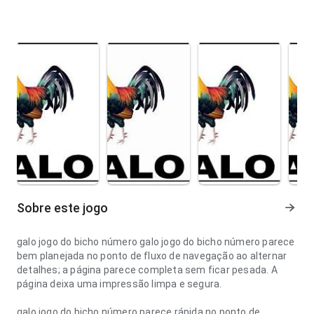
Sobre este jogo
galo jogo do bicho número galo jogo do bicho número parece
bem planejada no ponto de fluxo de navegação ao alternar
detalhes; a página parece completa sem ficar pesada. A
página deixa uma impressão limpa e segura.
galo jogo do bicho número parece rápida no ponto de