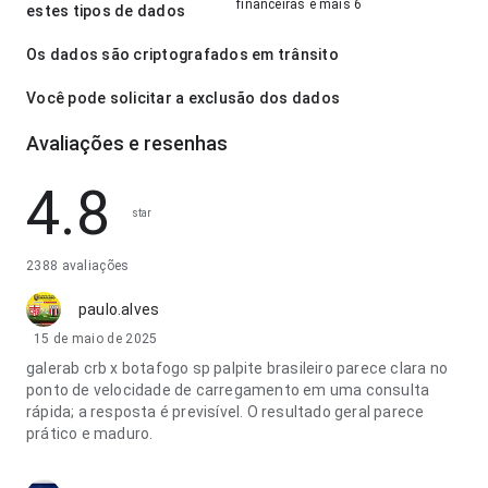
financeiras e mais 6
estes tipos de dados
Os dados são criptografados em trânsito
Você pode solicitar a exclusão dos dados
Avaliações e resenhas
4.8
star
2388 avaliações
paulo.alves
15 de maio de 2025
galerab crb x botafogo sp palpite brasileiro parece clara no
ponto de velocidade de carregamento em uma consulta
rápida; a resposta é previsível. O resultado geral parece
prático e maduro.