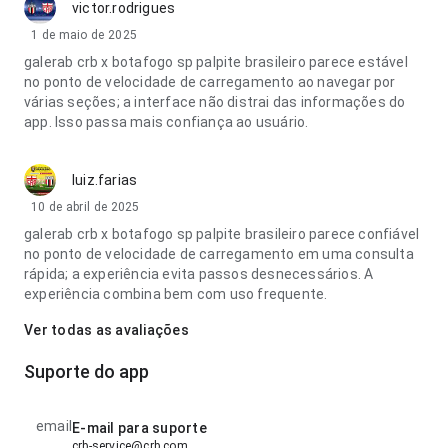
victor.rodrigues
1 de maio de 2025
galerab crb x botafogo sp palpite brasileiro parece estável
no ponto de velocidade de carregamento ao navegar por
várias seções; a interface não distrai das informações do
app. Isso passa mais confiança ao usuário.
luiz.farias
10 de abril de 2025
galerab crb x botafogo sp palpite brasileiro parece confiável
no ponto de velocidade de carregamento em uma consulta
rápida; a experiência evita passos desnecessários. A
experiência combina bem com uso frequente.
Ver todas as avaliações
Suporte do app
email
E-mail para suporte
crb-service@crb.com