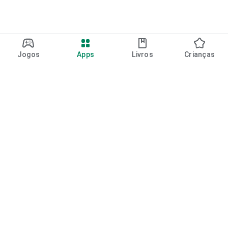
Jogos
Apps
Livros
Crianças
Google Play
Play Pass
Pontos do Play Points
Vales-presente
Resgatar
Política de reembolso