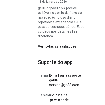
1 de janeiro de 2026
ga88 depósito pix parece
estável no ponto de fluxo de
navegação no uso diário
repetido; a experiência evita
passos desnecessários. Esse
cuidado nos detalhes faz
diferença.
Ver todas as avaliações
Suporte do app
email
E-mail para suporte
ga88-
service@ga88.com
shield
Política de
privacidade