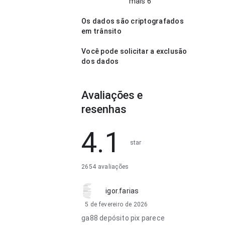
mais 6
Os dados são criptografados
em trânsito
Você pode solicitar a exclusão
dos dados
Avaliações e
resenhas
4.1
star
2654 avaliações
igor.farias
5 de fevereiro de 2026
ga88 depósito pix parece