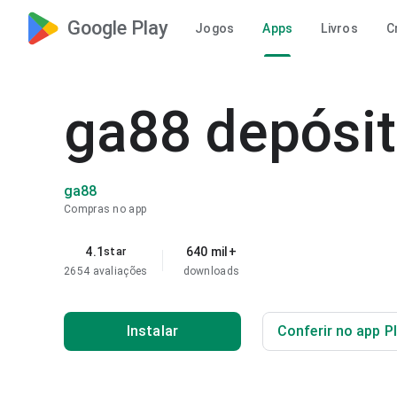
Google Play
Jogos
Apps
Livros
C
ga88 depósit
ga88
Compras no app
4.1
640 mil+
star
2654 avaliações
downloads
Instalar
Conferir no app P