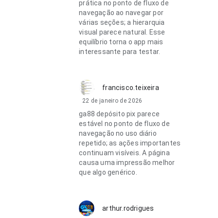
prática no ponto de fluxo de
navegação ao navegar por
várias seções; a hierarquia
visual parece natural. Esse
equilíbrio torna o app mais
interessante para testar.
francisco.teixeira
22 de janeiro de 2026
ga88 depósito pix parece
estável no ponto de fluxo de
navegação no uso diário
repetido; as ações importantes
continuam visíveis. A página
causa uma impressão melhor
que algo genérico.
arthur.rodrigues