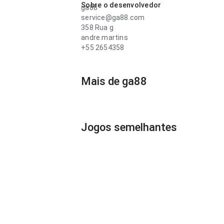
Sobre o desenvolvedor
ga88
service@ga88.com
358 Rua g
andre.martins
+55 2654358
Mais de ga88
Jogos semelhantes