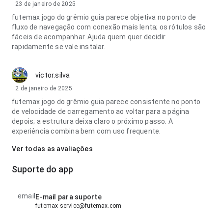
23 de janeiro de 2025
futemax jogo do grêmio guia parece objetiva no ponto de
fluxo de navegação com conexão mais lenta; os rótulos são
fáceis de acompanhar. Ajuda quem quer decidir
rapidamente se vale instalar.
victor.silva
2 de janeiro de 2025
futemax jogo do grêmio guia parece consistente no ponto
de velocidade de carregamento ao voltar para a página
depois; a estrutura deixa claro o próximo passo. A
experiência combina bem com uso frequente.
Ver todas as avaliações
Suporte do app
email
E-mail para suporte
futemax-service@futemax.com