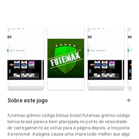
Sobre este jogo
futemax grêmio código bônus brasil futemax grêmio código
bônus brasil parece bem planejada no ponto de velocidade
de carregamento ao voltar para a página depois; a resposta
é previsível. A página causa uma impressão melhor que algo