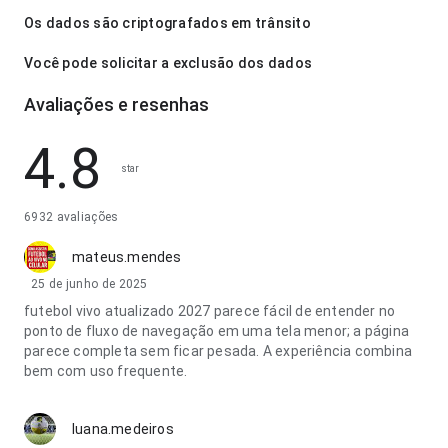
Os dados são criptografados em trânsito
Você pode solicitar a exclusão dos dados
Avaliações e resenhas
4.8
star
6932 avaliações
mateus.mendes
25 de junho de 2025
futebol vivo atualizado 2027 parece fácil de entender no
ponto de fluxo de navegação em uma tela menor; a página
parece completa sem ficar pesada. A experiência combina
bem com uso frequente.
luana.medeiros