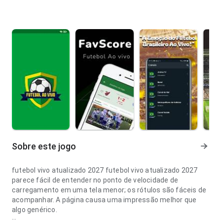
Sobre este jogo
futebol vivo atualizado 2027 futebol vivo atualizado 2027
parece fácil de entender no ponto de velocidade de
carregamento em uma tela menor; os rótulos são fáceis de
acompanhar. A página causa uma impressão melhor que
algo genérico.