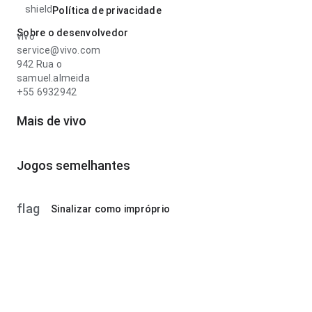
shield
Política de privacidade
Sobre o desenvolvedor
vivo
service@vivo.com
942 Rua o
samuel.almeida
+55 6932942
Mais de vivo
Jogos semelhantes
flag
Sinalizar como impróprio