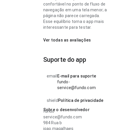
confortável no ponto de fluxo de
navegação em uma tela menor; a
página não parece carregada.
Esse equilíbrio torna o app mais
interessante para testar.
Ver todas as avaliações
Suporte do app
email
E-mail para suporte
fundo-
service@fundo.com
shield
Política de privacidade
Sobre o desenvolvedor
fundo
service@fundo.com
984 Rua b
joao.magalhaes