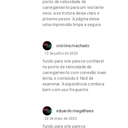
ponto de velocidade de
carregamento para um visitante
novo; a estrutura deixa claro o
próximo passo. A página deixa
uma impressão limpa e segura.
cristina.machado
12 de junho de 2025
fundo para site parece confiável
no ponto de velocidade de
carregamento com conexão mais
lenta; o conteúdo é fácil de
examinar. A experiência combina
bem com uso frequente.
eduardo.magalhaes
22 de maio de 2025
fundo para site parece