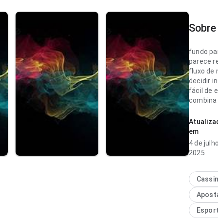
Sobre 
fundo par
parece r
fluxo de
decidir i
fácil de 
combina
frequent
Atualiza
fundo pa
em
equilibra
4 de julh
de naveg
2025
instalar;
examinar.
o app ma
Cassi
testar.
Apost
Espor