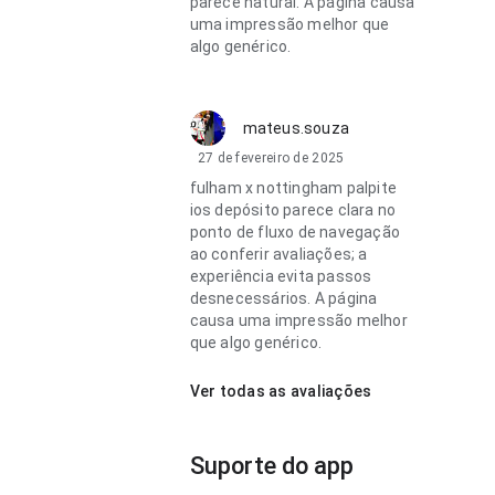
parece natural. A página causa
uma impressão melhor que
algo genérico.
mateus.souza
27 de fevereiro de 2025
fulham x nottingham palpite
ios depósito parece clara no
ponto de fluxo de navegação
ao conferir avaliações; a
experiência evita passos
desnecessários. A página
causa uma impressão melhor
que algo genérico.
Ver todas as avaliações
Suporte do app