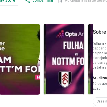
lay Store
Compartilhar
Adicionar à lista de desej
Sobre 
fulham x
depósito
palpite 
planejad
de carre
detalhes
carregad
detalhes
Atualiz
10 de abr
fulham x
2025
depósito
de veloc
uso diári
Cassi
previsíve