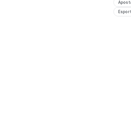
Apost
detalhes
Espor