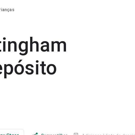
rianças
ttingham
epósito