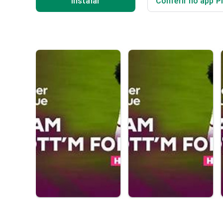
Instalar
Conferir no app P