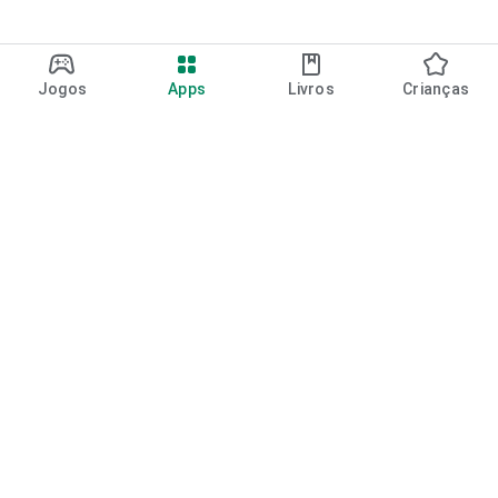
Jogos
Apps
Livros
Crianças
Google Play
Play Pass
Pontos do Play Points
Vales-presente
Resgatar
Política de reembolso