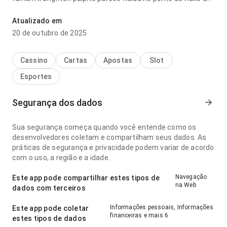
navegação ao voltar para a página depois; a resposta é
previsível. A página causa uma impressão melhor que algo
Atualizado em
genérico.
20 de outubro de 2025
Cassino
Cartas
Apostas
Slot
Esportes
Segurança dos dados
Sua segurança começa quando você entende como os
desenvolvedores coletam e compartilham seus dados. As
práticas de segurança e privacidade podem variar de acordo
com o uso, a região e a idade.
Navegação
Este app pode compartilhar estes tipos de
na Web
dados com terceiros
Informações pessoais, Informações
Este app pode coletar
financeiras e mais 6
estes tipos de dados