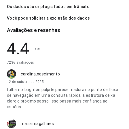
Os dados são criptografados em trânsito
Você pode solicitar a exclusão dos dados
Avaliações e resenhas
4.4
star
7236 avaliações
carolina.nascimento
2 de outubro de 2025
fulham x brighton palpite parece madura no ponto de fluxo
de navegação em uma consulta rápida; a estrutura deixa
claro o próximo passo. Isso passa mais confiança ao
usuário.
maria.magalhaes