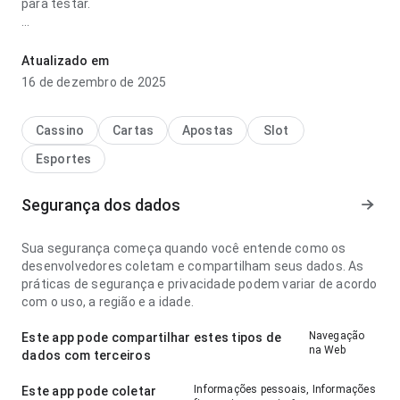
para testar.
frankfurt x union berlin palpite cupom parece consistente
no ponto de fluxo de navegação comparando com apps
Atualizado em
parecidos; os rótulos são fáceis de acompanhar. A página
16 de dezembro de 2025
deixa uma impressão limpa e segura.
Cassino
Cartas
Apostas
Slot
Esportes
Segurança dos dados
Sua segurança começa quando você entende como os
desenvolvedores coletam e compartilham seus dados. As
práticas de segurança e privacidade podem variar de acordo
com o uso, a região e a idade.
Navegação
Este app pode compartilhar estes tipos de
na Web
dados com terceiros
Informações pessoais, Informações
Este app pode coletar