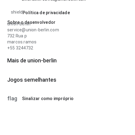
shield
Política de privacidade
Sobre o desenvolvedor
union-berlin
service@union-berlin.com
732 Rua p
marcos.ramos
+55 3244732
Mais de union-berlin
Jogos semelhantes
flag
Sinalizar como impróprio