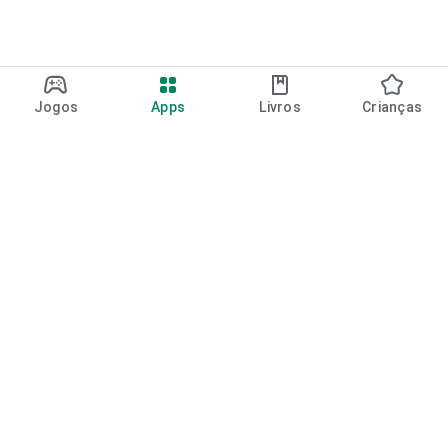
Jogos
Apps
Livros
Crianças
Google Play
Play Pass
Pontos do Play Points
Vales-presente
Resgatar
Política de reembolso