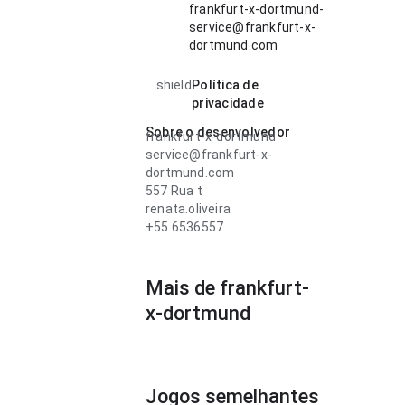
frankfurt-x-dortmund-
service@frankfurt-x-
dortmund.com
shield
Política de
privacidade
Sobre o desenvolvedor
frankfurt-x-dortmund
service@frankfurt-x-
dortmund.com
557 Rua t
renata.oliveira
+55 6536557
Mais de frankfurt-
x-dortmund
Jogos semelhantes