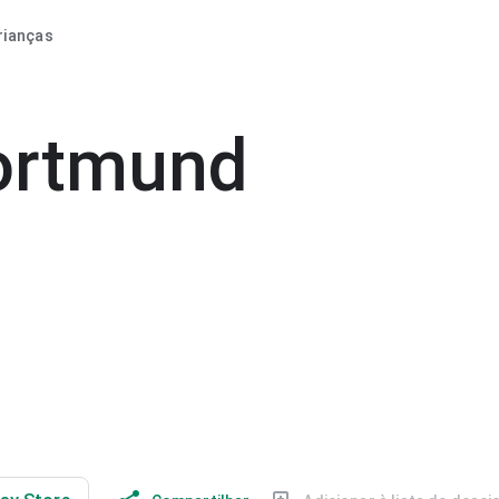
rianças
dortmund