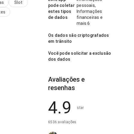
as
Slot
Isso passa mais
pode coletar
pessoais,
a ao usuário.
estes tipos
Informações
tes
de dados
financeiras e
mais 6
Os dados são criptografados
em trânsito
Você pode solicitar a exclusão
dos dados
Avaliações e
resenhas
4.9
star
6536 avaliações