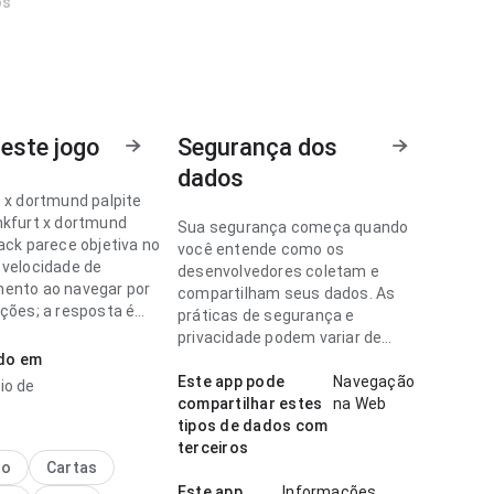
os
este jogo
Segurança dos
dados
t x dortmund palpite
nkfurt x dortmund
Sua segurança começa quando
ack parece objetiva no
você entende como os
 velocidade de
desenvolvedores coletam e
ento ao navegar por
compartilham seus dados. As
eções; a resposta é
práticas de segurança e
l. A experiência combina
privacidade podem variar de
uso frequente.
ado em
acordo com o uso, a região e a
idade.
Este app pode
Navegação
io de
t x dortmund palpite
compartilhar estes
na Web
ece prática no ponto de
tipos de dados com
 navegação lendo
terceiros
es longas; a página
no
Cartas
ompleta sem ficar
Este app
Informações