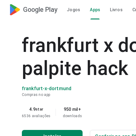
Google Play
Jogos
Apps
Livros
C
frankfurt x 
palpite hack
frankfurt-x-dortmund
Compras no app
4.9
950 mil+
star
6536 avaliações
downloads