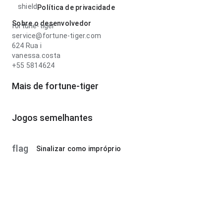
shield
Política de privacidade
Sobre o desenvolvedor
fortune-tiger
service@fortune-tiger.com
624 Rua i
vanessa.costa
+55 5814624
Mais de fortune-tiger
Jogos semelhantes
flag
Sinalizar como impróprio