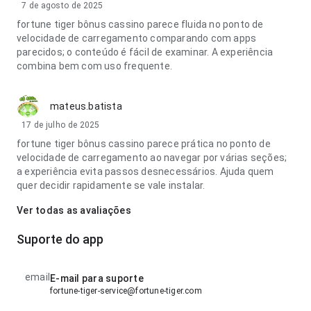
7 de agosto de 2025
fortune tiger bônus cassino parece fluida no ponto de
velocidade de carregamento comparando com apps
parecidos; o conteúdo é fácil de examinar. A experiência
combina bem com uso frequente.
mateus.batista
17 de julho de 2025
fortune tiger bônus cassino parece prática no ponto de
velocidade de carregamento ao navegar por várias seções;
a experiência evita passos desnecessários. Ajuda quem
quer decidir rapidamente se vale instalar.
Ver todas as avaliações
Suporte do app
email
E-mail para suporte
fortune-tiger-service@fortune-tiger.com