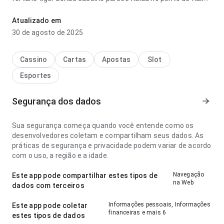
de navegação ao voltar para a página depois; a estrutura
deixa claro o próximo passo. Esse equilíbrio torna o app mais
Atualizado em
interessante para testar.
30 de agosto de 2025
Cassino
Cartas
Apostas
Slot
Esportes
Segurança dos dados
Sua segurança começa quando você entende como os
desenvolvedores coletam e compartilham seus dados. As
práticas de segurança e privacidade podem variar de acordo
com o uso, a região e a idade.
Navegação
Este app pode compartilhar estes tipos de
na Web
dados com terceiros
Informações pessoais, Informações
Este app pode coletar
financeiras e mais 6
estes tipos de dados