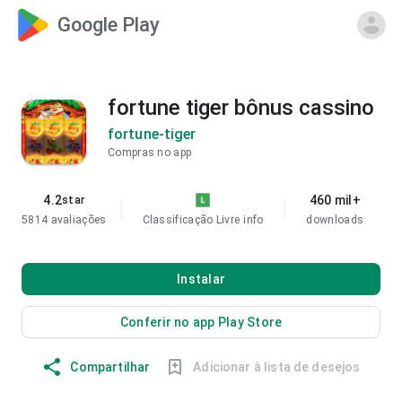
Google Play
fortune tiger bônus cassino
fortune-tiger
Compras no app
4.2
460 mil+
star
5814 avaliações
Classificação Livre
info
downloads
Instalar
Conferir no app Play Store
Compartilhar
Adicionar à lista de desejos