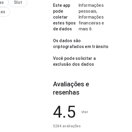
as
Slot
eixa uma impressão limpa
Este app
Informações
.
pode
pessoais,
tes
coletar
Informações
estes tipos
financeiras e
de dados
mais 6
Os dados são
criptografados em trânsito
Você pode solicitar a
exclusão dos dados
Avaliações e
resenhas
4.5
star
5284 avaliações