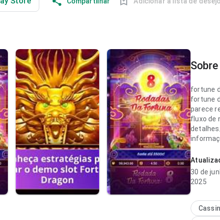
lay Store
Compartilhar
Adicionar à lista de desej
Sobre 
fortune 
fortune 
parece r
fluxo de
detalhes;
informaç
causa um
algo gené
Atualiz
30 de ju
fortune 
2025
parece f
velocida
descriçõ
Cassi
importan