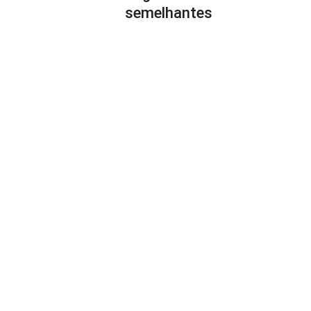
semelhantes