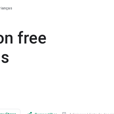
rianças
on free
is