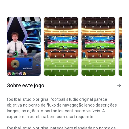
Sobre este jogo
football studio original football studio original parece
objetiva no ponto de fluxo de navegação lendo descrições
longas; as ações importantes continuam visíveis. A
experiência combina bem com uso frequente.
football studio original parece bem planejada no ponto de