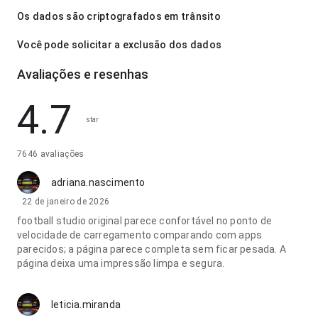
Os dados são criptografados em trânsito
Você pode solicitar a exclusão dos dados
Avaliações e resenhas
4.7
star
7646 avaliações
adriana.nascimento
22 de janeiro de 2026
football studio original parece confortável no ponto de
velocidade de carregamento comparando com apps
parecidos; a página parece completa sem ficar pesada. A
página deixa uma impressão limpa e segura.
leticia.miranda