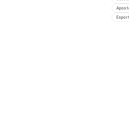
completa
Apost
Ajuda qu
rapidamen
Espor