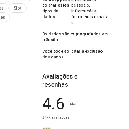
 sem ficar pesada.
coletar estes
pessoais,
as
Slot
em quer decidir
tipos de
Informações
te se vale instalar.
dados
financeiras e mais
tes
6
Os dados são criptografados em
trânsito
Você pode solicitar a exclusão
dos dados
Avaliações e
resenhas
4.6
star
2777 avaliações