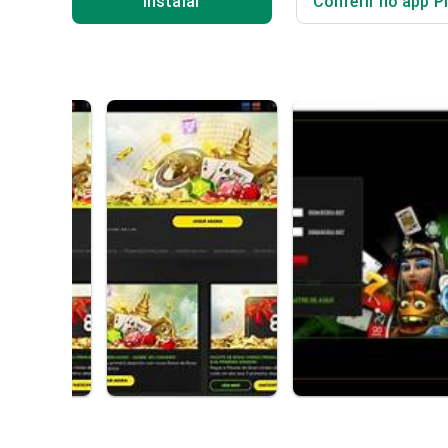
Instalar
Conferir no app P