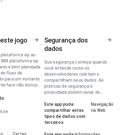
os
este jogo
Segurança dos
dados
 plataforma vip ao
o 888 plataforma vip
Sua segurança começa quando
parece bem planejada
você entende como os
 de fluxo de
desenvolvedores coletam e
o para um visitante
compartilham seus dados. As
nterface não distrai
práticas de segurança e
rmações do app. A
privacidade podem variar de
cia combina bem com
do
acordo com o uso, a região e a
uente.
idade.
Este app pode
Navegação
compartilhar estes
na Web
il de
 plataforma vip ao
tipos de dados com
ce objetiva no ponto
terceiros
 de navegação para um
 novo; a página parece
no
Cartas
Este app pode
Informações