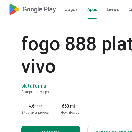
Google Play
Jogos
Apps
Livros
C
fogo 888 pla
vivo
plataforma
Compras no app
4.6
660 mil+
star
2777 avaliações
downloads