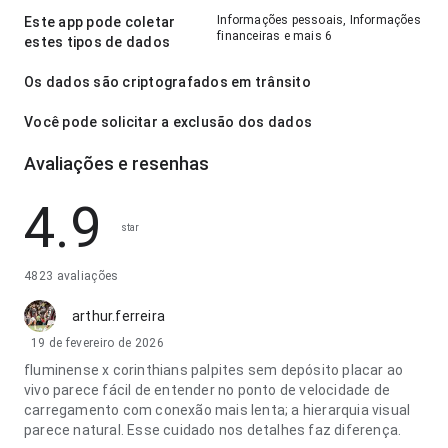
Informações pessoais, Informações
Este app pode coletar
financeiras e mais 6
estes tipos de dados
Os dados são criptografados em trânsito
Você pode solicitar a exclusão dos dados
Avaliações e resenhas
4.9
star
4823 avaliações
arthur.ferreira
19 de fevereiro de 2026
fluminense x corinthians palpites sem depósito placar ao
vivo parece fácil de entender no ponto de velocidade de
carregamento com conexão mais lenta; a hierarquia visual
parece natural. Esse cuidado nos detalhes faz diferença.