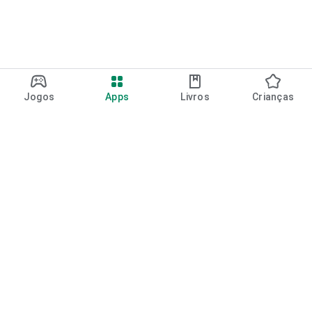
Jogos
Apps
Livros
Crianças
Google Play
Play Pass
Pontos do Play Points
Vales-presente
Resgatar