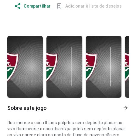
Compartilhar
Adicionar à lista de desejos
Sobre este jogo
fluminense x corinthians palpites sem depósito placar ao
vivo fluminense x corinthians palpites sem depósito placar
ao vivo parece clara no ponto de fluxo de navegação em