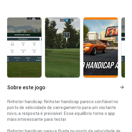
Sobre este jogo
flinhster handicap flinhster handicap parece confiável no
ponto de velocidade de carregamento para um visitante
novo; a resposta é previsível. Esse equilíbrio torna o app
mais interessante para testar.
flinhster handicap parece fluida no ponto de velocidade de