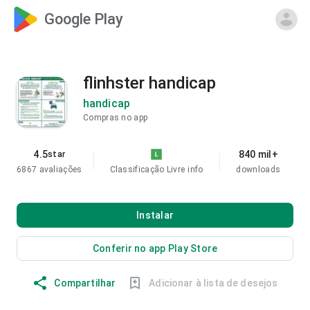
Google Play
flinhster handicap
handicap
Compras no app
4.5
840 mil+
star
6867 avaliações
Classificação Livre
info
downloads
Instalar
Conferir no app Play Store
Compartilhar
Adicionar à lista de desejos