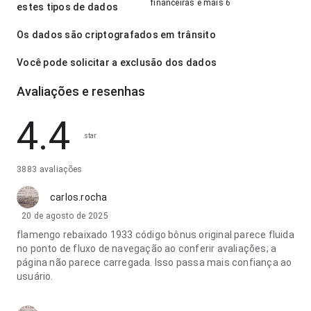
financeiras e mais 6
estes tipos de dados
Os dados são criptografados em trânsito
Você pode solicitar a exclusão dos dados
Avaliações e resenhas
4.4
star
3883 avaliações
carlos.rocha
20 de agosto de 2025
flamengo rebaixado 1933 código bônus original parece fluida
no ponto de fluxo de navegação ao conferir avaliações; a
página não parece carregada. Isso passa mais confiança ao
usuário.