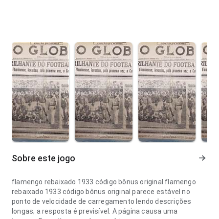
Sobre este jogo
flamengo rebaixado 1933 código bônus original flamengo
rebaixado 1933 código bônus original parece estável no
ponto de velocidade de carregamento lendo descrições
longas; a resposta é previsível. A página causa uma