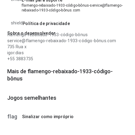
E-mail para suporte
flamengo-rebaixado-1933-código-bônus-service@flamengo-
rebaixado-1933-código-bônus.com
shield
Política de privacidade
Sobre o desenvolvedor
flamengo-rebaixado-1933-código-bônus
service@flamengo-rebaixado-1933-código-bônus.com
735 Rua x
igor.dias
+55 3883735
Mais de flamengo-rebaixado-1933-código-
bônus
Jogos semelhantes
flag
Sinalizar como impróprio