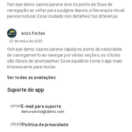
fish eye demo casino parece leve no ponto de fluxo de
navegação ao voltar para a página depois; a hierarquia visual
parece natural. Esse cuidado nos detalhes faz diferença.
enzo.freitas
22 de maio de 2025
fish eye demo casino parece rápida no ponto de velocidade
de carregamento ao navegar por várias seções; os rótulos
são fáceis de acompanhar. Esse equilíbrio torna o app mais
interessante para testar.
Ver todas as avaliações
Suporte do app
email
E-mail para suporte
demo-service@demo.com
shield
Política de privacidade