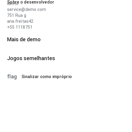
Sobre o desenvolvedor
demo
service@demo.com
751 Rua g
ana.freitas42
+55 1118751
Mais de demo
Jogos semelhantes
flag
Sinalizar como impróprio