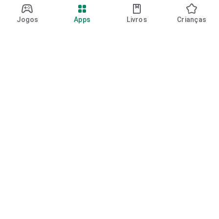
Jogos
Apps
Livros
Crianças
Google Play
Play Pass
Pontos do Play Points
Vales-presente
Resgatar
Política de reembolso
Crianças e família