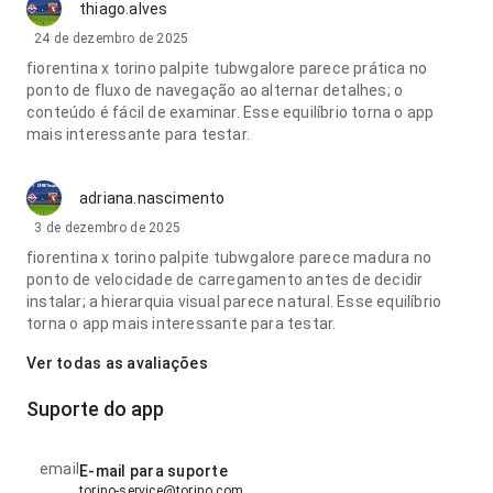
thiago.alves
24 de dezembro de 2025
fiorentina x torino palpite tubwgalore parece prática no
ponto de fluxo de navegação ao alternar detalhes; o
conteúdo é fácil de examinar. Esse equilíbrio torna o app
mais interessante para testar.
adriana.nascimento
3 de dezembro de 2025
fiorentina x torino palpite tubwgalore parece madura no
ponto de velocidade de carregamento antes de decidir
instalar; a hierarquia visual parece natural. Esse equilíbrio
torna o app mais interessante para testar.
Ver todas as avaliações
Suporte do app
email
E-mail para suporte
torino-service@torino.com