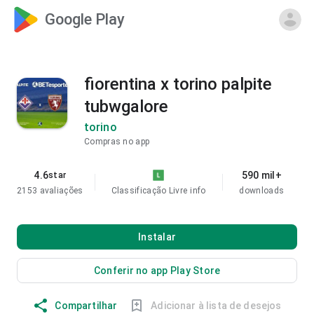
Google Play
fiorentina x torino palpite
tubwgalore
torino
Compras no app
4.6
590 mil+
star
2153 avaliações
Classificação Livre
info
downloads
Instalar
Conferir no app Play Store
Compartilhar
Adicionar à lista de desejos