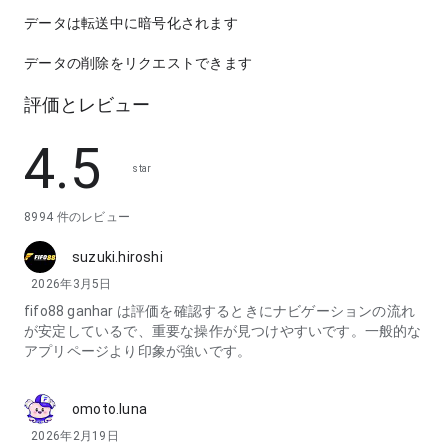
データは転送中に暗号化されます
データの削除をリクエストできます
評価とレビュー
4.5
star
8994 件のレビュー
suzuki.hiroshi
2026年3月5日
fifo88 ganhar は評価を確認するときにナビゲーションの流れ
が安定しているで、重要な操作が見つけやすいです。一般的な
アプリページより印象が強いです。
omoto.luna
2026年2月19日