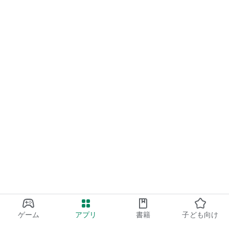
ゲーム
アプリ
書籍
子ども向け