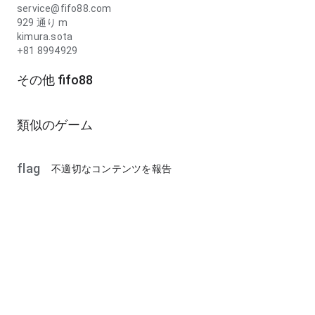
service@fifo88.com
929 通り m
kimura.sota
+81 8994929
その他 fifo88
類似のゲーム
flag
不適切なコンテンツを報告