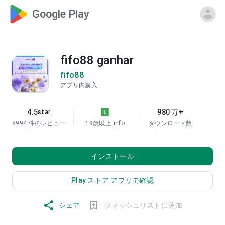
Google Play
fifo88 ganhar
fifo88
アプリ内購入
4.5
980 万+
star
8994 件のレビュー
18歳以上
info
ダウンロード数
インストール
Play ストア アプリで確認
シェア
ウィッシュリストに追加