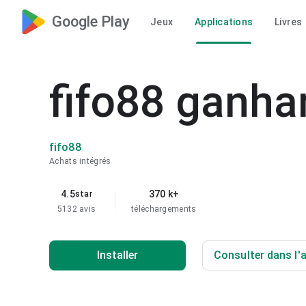
Google Play
Jeux
Applications
Livres
fifo88 ganha
fifo88
Achats intégrés
4.5
370 k+
star
5132 avis
téléchargements
Installer
Consulter dans l'