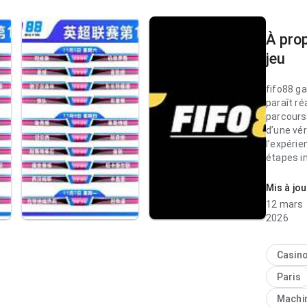
À pro
jeu
fifo88 g
paraît ré
parcours 
d’une vér
l’expérie
étapes in
paraît pr
Mis à jou
fifo88 g
12 mars
pour par
2026
face à de
la page 
sans être
Casin
paraît pr
Paris
Machi