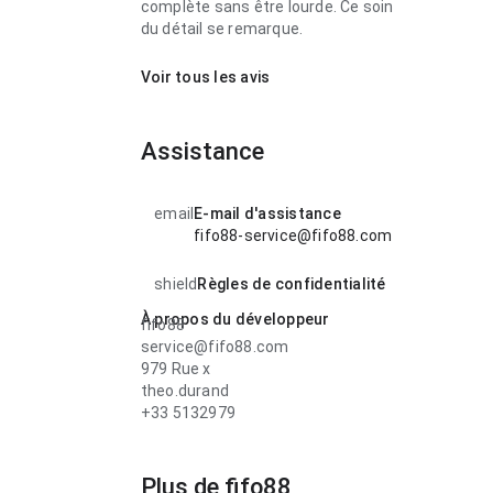
complète sans être lourde. Ce soin
du détail se remarque.
Voir tous les avis
Assistance
email
E-mail d'assistance
fifo88-service@fifo88.com
shield
Règles de confidentialité
À propos du développeur
fifo88
service@fifo88.com
979 Rue x
theo.durand
+33 5132979
Plus de fifo88