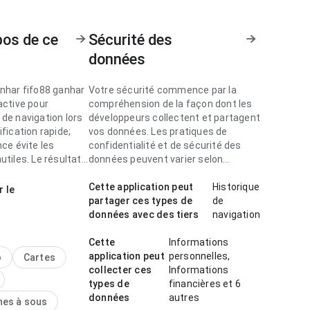
pos de ce
Sécurité des
données
anhar fifo88 ganhar
Votre sécurité commence par la
active pour
compréhension de la façon dont les
de navigation lors
développeurs collectent et partagent
ification rapide;
vos données. Les pratiques de
nce évite les
confidentialité et de sécurité des
utiles. Le résultat
données peuvent varier selon
atique et abouti.
l'utilisation, la région et l'âge.
Cette application peut
Historique
r le
anhar paraît soignée
partager ces types de
de
cours de navigation
données avec des tiers
navigation
s apps similaires;
semble complète
Cette
Informations
 lourde. Le résultat
application peut
personnelles,
o
Cartes
atique et abouti.
collecter ces
Informations
types de
financières et 6
données
autres
nes à sous