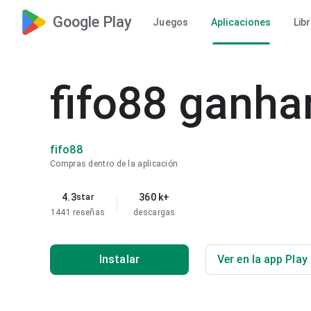
Google Play
Juegos
Aplicaciones
Lib
fifo88 ganha
fifo88
Compras dentro de la aplicación
4.3
360 k+
star
1441 reseñas
descargas
Instalar
Ver en la app Play