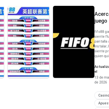
Acerc
juego
fifo88 g
siente fl
pantalla 
instalar;
siente pr
quien qui
instalar.
Actuali
fifo88 g
el
cómoda e
13 de ma
para un v
de 2026
página n
El result
práctico
Casin
Apues