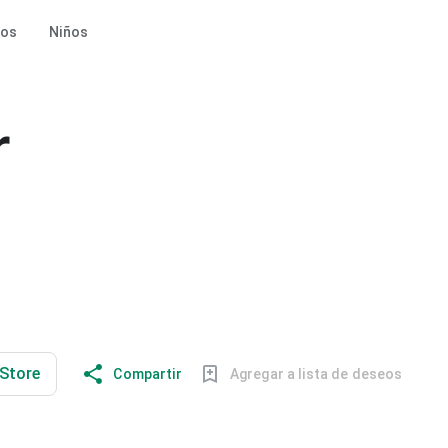
ros
Niños
r
 Store
Compartir
Agregar a lista de deseos