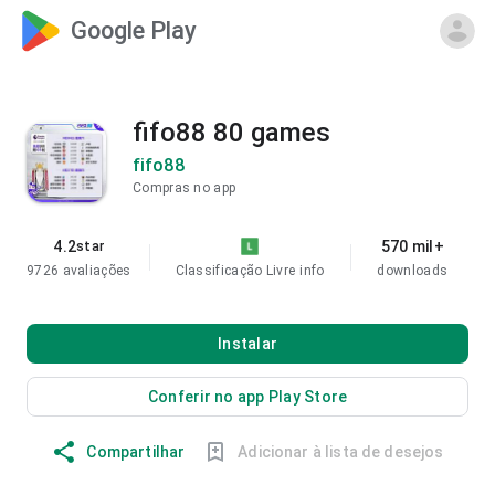
Google Play
fifo88 80 games
fifo88
Compras no app
4.2
570 mil+
star
9726 avaliações
Classificação Livre
info
downloads
Instalar
Conferir no app Play Store
Compartilhar
Adicionar à lista de desejos