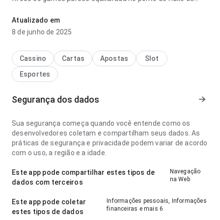
navegação comparando com apps parecidos; a estrutura
deixa claro o próximo passo. Isso passa mais confiança ao
Atualizado em
usuário.
8 de junho de 2025
Cassino
Cartas
Apostas
Slot
Esportes
Segurança dos dados
Sua segurança começa quando você entende como os
desenvolvedores coletam e compartilham seus dados. As
práticas de segurança e privacidade podem variar de acordo
com o uso, a região e a idade.
Navegação
Este app pode compartilhar estes tipos de
na Web
dados com terceiros
Informações pessoais, Informações
Este app pode coletar
financeiras e mais 6
estes tipos de dados