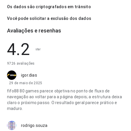
Os dados são criptografados em trânsito
Você pode solicitar a exclusão dos dados
Avaliações e resenhas
4.2
star
9726 avaliações
igor.dias
29 de maio de 2025
fifo88 80 games parece objetiva no ponto de fluxo de
navegação ao voltar para a página depois; a estrutura deixa
claro o próximo passo. O resultado geral parece prático e
maduro.
rodrigo.souza