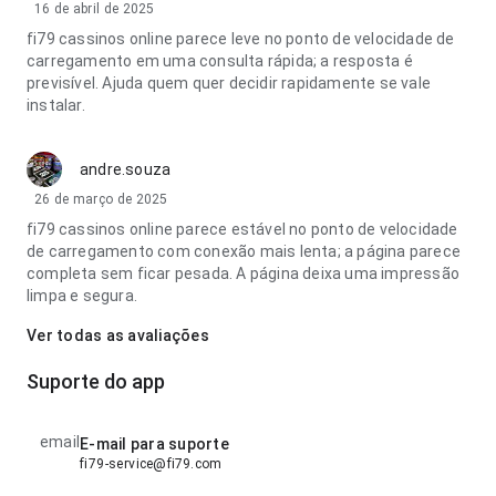
16 de abril de 2025
fi79 cassinos online parece leve no ponto de velocidade de
carregamento em uma consulta rápida; a resposta é
previsível. Ajuda quem quer decidir rapidamente se vale
instalar.
andre.souza
26 de março de 2025
fi79 cassinos online parece estável no ponto de velocidade
de carregamento com conexão mais lenta; a página parece
completa sem ficar pesada. A página deixa uma impressão
limpa e segura.
Ver todas as avaliações
Suporte do app
email
E-mail para suporte
fi79-service@fi79.com