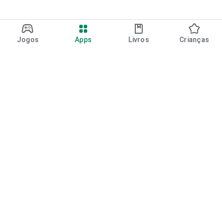
Jogos
Apps
Livros
Crianças
Google Play
Play Pass
Pontos do Play Points
Vales-presente
Resgatar
Política de reembolso