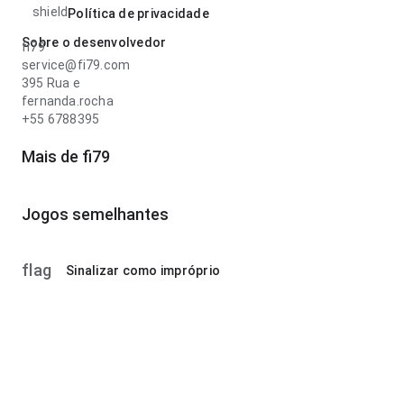
shield
Política de privacidade
Sobre o desenvolvedor
fi79
service@fi79.com
395 Rua e
fernanda.rocha
+55 6788395
Mais de fi79
Jogos semelhantes
flag
Sinalizar como impróprio