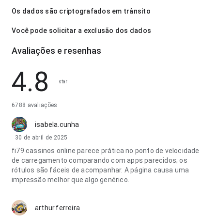
Os dados são criptografados em trânsito
Você pode solicitar a exclusão dos dados
Avaliações e resenhas
4.8
star
6788 avaliações
isabela.cunha
30 de abril de 2025
fi79 cassinos online parece prática no ponto de velocidade
de carregamento comparando com apps parecidos; os
rótulos são fáceis de acompanhar. A página causa uma
impressão melhor que algo genérico.
arthur.ferreira