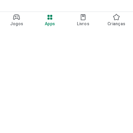
Jogos
Apps
Livros
Crianças
Google Play
Play Pass
Pontos do Play Points
Vales-presente
Resgatar
Política de reembolso