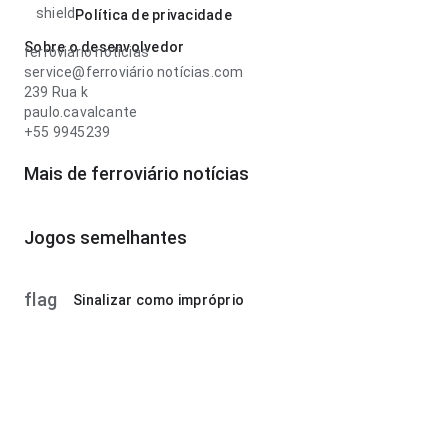
shield
Política de privacidade
Sobre o desenvolvedor
ferroviário notícias
service@ferroviário notícias.com
239 Rua k
paulo.cavalcante
+55 9945239
Mais de ferroviário notícias
Jogos semelhantes
flag
Sinalizar como impróprio