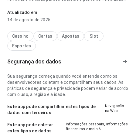
de carregamento ao navegar por várias seções; a página
não parece carregada. A página deixa uma impressão limpa
Atualizado em
e segura.
14 de agosto de 2025
Cassino
Cartas
Apostas
Slot
Esportes
Segurança dos dados
Sua segurança começa quando você entende como os
desenvolvedores coletam e compartilham seus dados. As
práticas de segurança e privacidade podem variar de acordo
com o uso, a região e a idade.
Navegação
Este app pode compartilhar estes tipos de
na Web
dados com terceiros
Informações pessoais, Informações
Este app pode coletar
financeiras e mais 6
estes tipos de dados