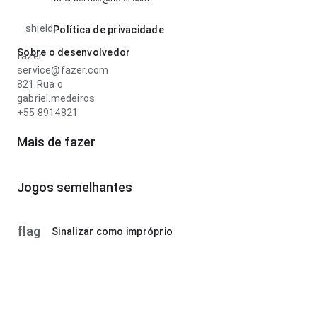
shield
Política de privacidade
Sobre o desenvolvedor
fazer
service@fazer.com
821 Rua o
gabriel.medeiros
+55 8914821
Mais de fazer
Jogos semelhantes
flag
Sinalizar como impróprio