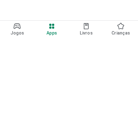
Jogos
Apps
Livros
Crianças
Google Play
Play Pass
Pontos do Play Points
Vales-presente
Resgatar
Política de reembolso