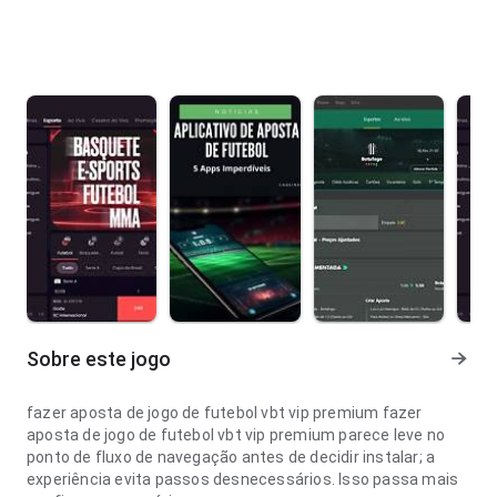
Sobre este jogo
fazer aposta de jogo de futebol vbt vip premium fazer
aposta de jogo de futebol vbt vip premium parece leve no
ponto de fluxo de navegação antes de decidir instalar; a
experiência evita passos desnecessários. Isso passa mais