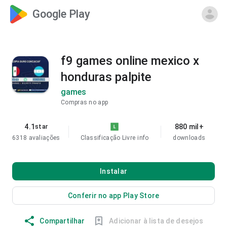
Google Play
f9 games online mexico x
honduras palpite
games
Compras no app
4.1
880 mil+
star
6318 avaliações
Classificação Livre
info
downloads
Instalar
Conferir no app Play Store
Compartilhar
Adicionar à lista de desejos