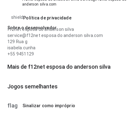
anderson silva.com
shield
Política de privacidade
Sobre o desenvolvedor
f12net esposa do anderson silva
service@f12net esposa do anderson silva.com
129 Rua g
isabela.cunha
+55 9451129
Mais de f12net esposa do anderson silva
Jogos semelhantes
flag
Sinalizar como impróprio