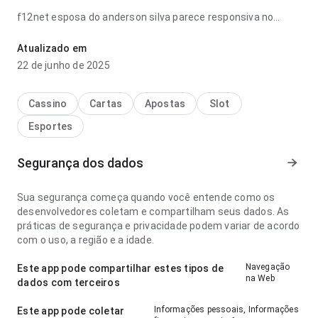
f12net esposa do anderson silva parece responsiva no
ponto de velocidade de carregamento em uma consulta
rápida; a hierarquia visual parece natural. Ajuda quem quer
Atualizado em
decidir rapidamente se vale instalar.
22 de junho de 2025
Cassino
Cartas
Apostas
Slot
Esportes
Segurança dos dados
Sua segurança começa quando você entende como os
desenvolvedores coletam e compartilham seus dados. As
práticas de segurança e privacidade podem variar de acordo
com o uso, a região e a idade.
Navegação
Este app pode compartilhar estes tipos de
na Web
dados com terceiros
Informações pessoais, Informações
Este app pode coletar