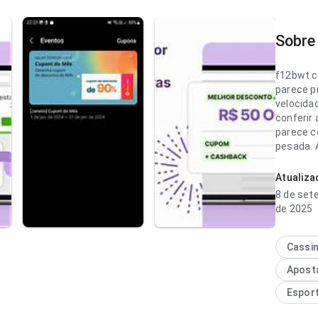
Sobre 
f12bwt 
parece p
velocida
conferir 
parece c
pesada. 
impressã
Atualiz
f12bwt c
8 de set
no ponto
de 2025
ao voltar
hierarqui
Esse cui
Cassi
diferenç
Apost
Espor