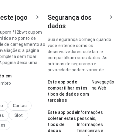
este jogo
Segurança dos
dados
cupom f12bwt cupom
rática no ponto de
Sua segurança começa quando
de de carregamento ao
você entende como os
avaliações; a página
desenvolvedores coletam e
ompleta sem ficar
compartilham seus dados. As
A página deixa uma
práticas de segurança e
o limpa e segura.
privacidade podem variar de
ado em
acordo com o uso, a região e a
upom parece objetiva
idade.
Este app pode
Navegação
embro
 de fluxo de navegação
compartilhar estes
na Web
 para a página depois; a
tipos de dados com
a visual parece natural.
terceiros
dado nos detalhes faz
no
Cartas
a.
Este app pode
Informações
as
Slot
coletar estes
pessoais,
tipos de
Informações
tes
dados
financeiras e