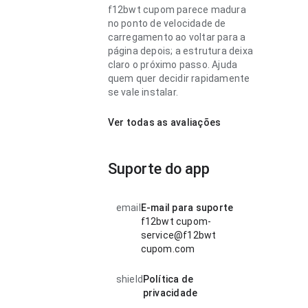
f12bwt cupom parece madura
no ponto de velocidade de
carregamento ao voltar para a
página depois; a estrutura deixa
claro o próximo passo. Ajuda
quem quer decidir rapidamente
se vale instalar.
Ver todas as avaliações
Suporte do app
email
E-mail para suporte
f12bwt cupom-
service@f12bwt
cupom.com
shield
Política de
privacidade