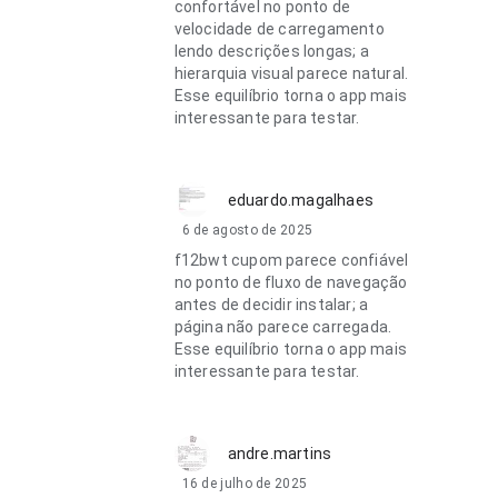
confortável no ponto de
velocidade de carregamento
lendo descrições longas; a
hierarquia visual parece natural.
Esse equilíbrio torna o app mais
interessante para testar.
eduardo.magalhaes
6 de agosto de 2025
f12bwt cupom parece confiável
no ponto de fluxo de navegação
antes de decidir instalar; a
página não parece carregada.
Esse equilíbrio torna o app mais
interessante para testar.
andre.martins
16 de julho de 2025