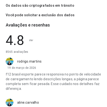
Os dados são criptografados em trânsito
Você pode solicitar a exclusão dos dados
Avaliações e resenhas
4.8
star
8565 avaliações
rodrigo.martins
19 de março de 2026
f12 brasil esporte parece responsiva no ponto de velocidade
de carregamento lendo descrições longas; a página parece
completa sem ficar pesada. Esse cuidado nos detalhes faz
diferença.
aline.carvalho