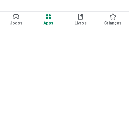
Jogos
Apps
Livros
Crianças
Google Play
Play Pass
Pontos do Play Points
Vales-presente
Resgatar
Política de reembolso