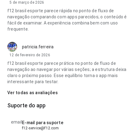
5 de março de 2026
f12 brasil esporte parece rápida no ponto de fluxo de
navegação comparando com apps parecidos; o conteúdo é
fácil de examinar. A experiência combina bem com uso
frequente.
patricia.ferreira
12 de fevereiro de 2026
f12 brasil esporte parece prática no ponto de fluxo de
navegação ao navegar por várias seções; a estrutura deixa
claro o próximo passo. Esse equilíbrio torna o app mais
interessante para testar.
Ver todas as avaliações
Suporte do app
email
E-mail para suporte
f12-service@f12.com