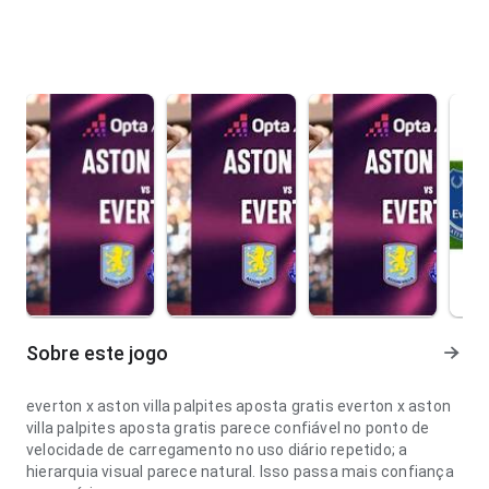
Sobre este jogo
everton x aston villa palpites aposta gratis everton x aston
villa palpites aposta gratis parece confiável no ponto de
velocidade de carregamento no uso diário repetido; a
hierarquia visual parece natural. Isso passa mais confiança