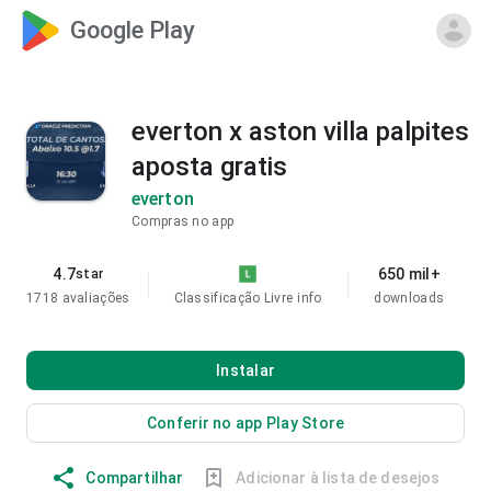
Google Play
everton x aston villa palpites
aposta gratis
everton
Compras no app
4.7
650 mil+
star
1718 avaliações
Classificação Livre
info
downloads
Instalar
Conferir no app Play Store
Compartilhar
Adicionar à lista de desejos