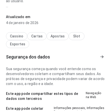
ao usuário.
everton x aston villa palpites aposta gratis parece bem
planejada no ponto de velocidade de carregamento ao
Atualizado em
conferir avaliações; a página não parece carregada. Esse
4 de janeiro de 2026
cuidado nos detalhes faz diferença.
Cassino
Cartas
Apostas
Slot
Esportes
Segurança dos dados
Sua segurança começa quando você entende como os
desenvolvedores coletam e compartilham seus dados. As
práticas de segurança e privacidade podem variar de acordo
com o uso, a região e a idade.
Navegação
Este app pode compartilhar estes tipos de
na Web
dados com terceiros
Informações pessoais, Informações
Este app pode coletar