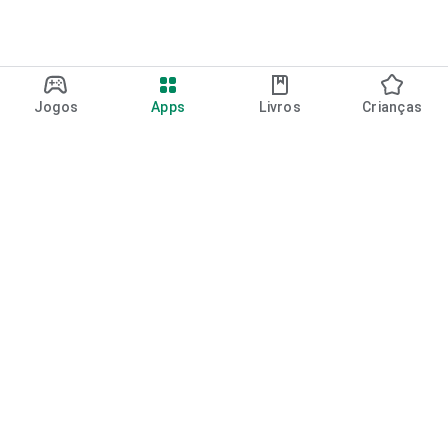
Jogos
Apps
Livros
Crianças
Google Play
Play Pass
Pontos do Play Points
Vales-presente
Resgatar
Política de reembolso