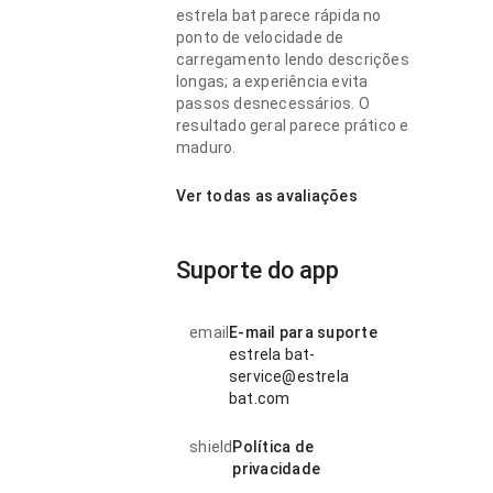
estrela bat parece rápida no
ponto de velocidade de
carregamento lendo descrições
longas; a experiência evita
passos desnecessários. O
resultado geral parece prático e
maduro.
Ver todas as avaliações
Suporte do app
email
E-mail para suporte
estrela bat-
service@estrela
bat.com
shield
Política de
privacidade