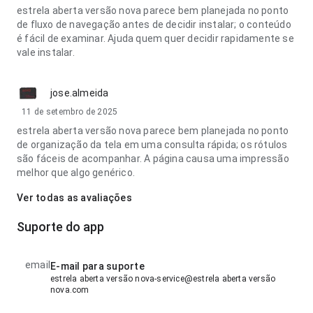
estrela aberta versão nova parece bem planejada no ponto
de fluxo de navegação antes de decidir instalar; o conteúdo
é fácil de examinar. Ajuda quem quer decidir rapidamente se
vale instalar.
jose.almeida
11 de setembro de 2025
estrela aberta versão nova parece bem planejada no ponto
de organização da tela em uma consulta rápida; os rótulos
são fáceis de acompanhar. A página causa uma impressão
melhor que algo genérico.
Ver todas as avaliações
Suporte do app
email
E-mail para suporte
estrela aberta versão nova-service@estrela aberta versão
nova.com