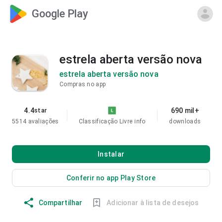
Google Play
estrela aberta versão nova
estrela aberta versão nova
Compras no app
4.4
690 mil+
star
5514 avaliações
Classificação Livre
info
downloads
Instalar
Conferir no app Play Store
Compartilhar
Adicionar à lista de desejos