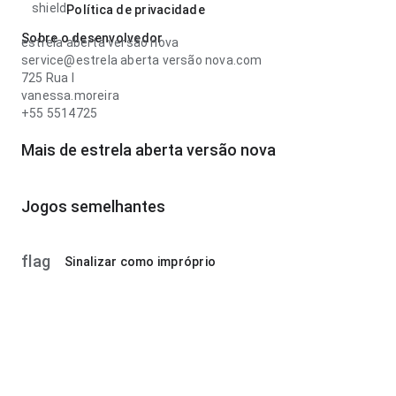
shield
Política de privacidade
Sobre o desenvolvedor
estrela aberta versão nova
service@estrela aberta versão nova.com
725 Rua l
vanessa.moreira
+55 5514725
Mais de estrela aberta versão nova
Jogos semelhantes
flag
Sinalizar como impróprio