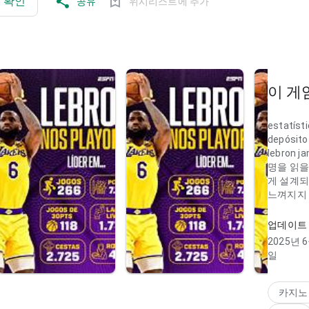
서 확인
공유
위시리스트에 추가
이 게
estatíst
depósito 
lebron j
명을 읽을
게 설계
느껴지지 
고 안정적
업데이트
estatíst
2025년 6
depósi
일
딩 속도가
스가 앱 
전체 결과
카지노