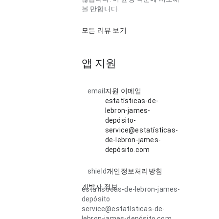
볼 만합니다.
모든 리뷰 보기
앱 지원
email
지원 이메일
estatísticas-de-
lebron-james-
depósito-
service@estatísticas-
de-lebron-james-
depósito.com
shield
개인정보처리방침
개발자 정보
estatísticas-de-lebron-james-
depósito
service@estatísticas-de-
lebron-james-depósito.com