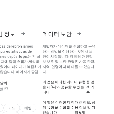
임 정보
데이터 보안
icas de lebron james
개발자가 데이터를 수집하고 공유
pix estatísticas de
하는 방법을 이해하는 것에서 보
ames depósito pix는 긴 설
안이 시작됩니다. 데이터 개인정
 때에 탐색 흐름가 세심하
보 보호 및 보안 관행은 사용 환경,
되었이며 페이지가 복잡하게
지역, 연령에 따라 다를 수 있습니
않습니다. 페이지가 깔끔하
다.
인 인상을 남깁니다.
이 앱은 이러한 데이터 유형
웹 검
 날짜
icas de lebron james
을 제3자와 공유할 수 있습
색 기
월 27
to pix는 설치하기 전에에 로
니다
록
 이해하기 쉽이며 인터페이
정보를 방해하지 않습니다.
이 앱은 이러한 데이
개인 정보, 금
가 실용적이고 성숙합니다.
터 유형을 수집할 수
융 정보 및 기
카드
베팅
있습니다
타 6개