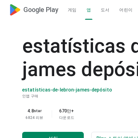
Google Play
게임
앱
도서
어린이
estatísticas 
james depósi
estatísticas-de-lebron-james-depósito
인앱 구매
4.8
670만+
star
6824 리뷰
다운로드