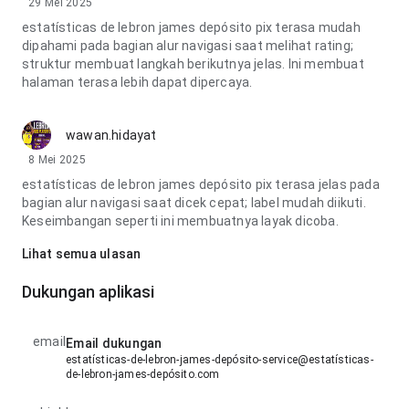
29 Mei 2025
estatísticas de lebron james depósito pix terasa mudah
dipahami pada bagian alur navigasi saat melihat rating;
struktur membuat langkah berikutnya jelas. Ini membuat
halaman terasa lebih dapat dipercaya.
wawan.hidayat
8 Mei 2025
estatísticas de lebron james depósito pix terasa jelas pada
bagian alur navigasi saat dicek cepat; label mudah diikuti.
Keseimbangan seperti ini membuatnya layak dicoba.
Lihat semua ulasan
Dukungan aplikasi
email
Email dukungan
estatísticas-de-lebron-james-depósito-service@estatísticas-
de-lebron-james-depósito.com