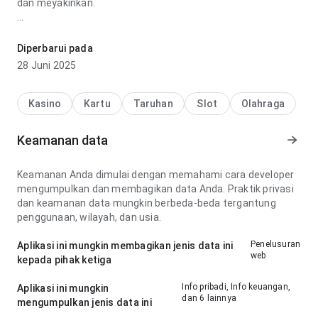
dan meyakinkan.
estatísticas de lebron james depósito pix terasa seimbang
pada bagian alur navigasi setelah kembali ke halaman ini;
Diperbarui pada
antarmuka tidak mengganggu informasi aplikasi. Kesan
28 Juni 2025
yang muncul lebih kuat daripada halaman aplikasi biasa.
Kasino
Kartu
Taruhan
Slot
Olahraga
Keamanan data
Keamanan Anda dimulai dengan memahami cara developer
mengumpulkan dan membagikan data Anda. Praktik privasi
dan keamanan data mungkin berbeda-beda tergantung
penggunaan, wilayah, dan usia.
Penelusuran
Aplikasi ini mungkin membagikan jenis data ini
web
kepada pihak ketiga
Info pribadi, Info keuangan,
Aplikasi ini mungkin
dan 6 lainnya
mengumpulkan jenis data ini