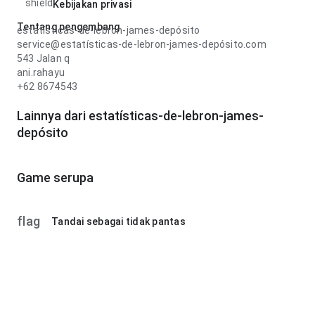
shield
Kebijakan privasi
Tentang pengembang
estatísticas-de-lebron-james-depósito
service@estatísticas-de-lebron-james-depósito.com
543 Jalan q
ani.rahayu
+62 8674543
Lainnya dari estatísticas-de-lebron-james-
depósito
Game serupa
flag
Tandai sebagai tidak pantas