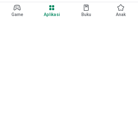
Game
Aplikasi
Buku
Anak
Google Play
Play Pass
Play Points
Kartu hadiah
Tukarkan
Kebijakan pengembalian dana
Anak & keluarga