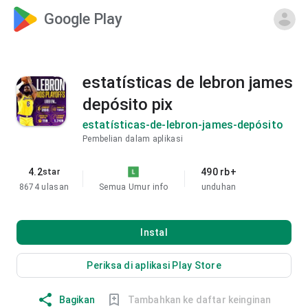
Google Play
estatísticas de lebron james
depósito pix
estatísticas-de-lebron-james-depósito
Pembelian dalam aplikasi
4.2
490 rb+
star
8674 ulasan
Semua Umur
info
unduhan
Instal
Periksa di aplikasi Play Store
Bagikan
Tambahkan ke daftar keinginan