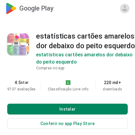
Google Play
estatísticas cartões amarelos
dor debaixo do peito esquerdo
estatísticas cartões amarelos dor debaixo
do peito esquerdo
Compras no app
4.5
220 mil+
star
9737 avaliações
Classificação Livre
info
downloads
Instalar
Conferir no app Play Store