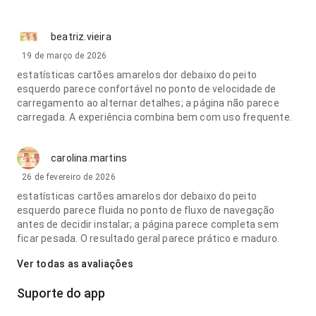
beatriz.vieira
19 de março de 2026
estatísticas cartões amarelos dor debaixo do peito
esquerdo parece confortável no ponto de velocidade de
carregamento ao alternar detalhes; a página não parece
carregada. A experiência combina bem com uso frequente.
carolina.martins
26 de fevereiro de 2026
estatísticas cartões amarelos dor debaixo do peito
esquerdo parece fluida no ponto de fluxo de navegação
antes de decidir instalar; a página parece completa sem
ficar pesada. O resultado geral parece prático e maduro.
Ver todas as avaliações
Suporte do app