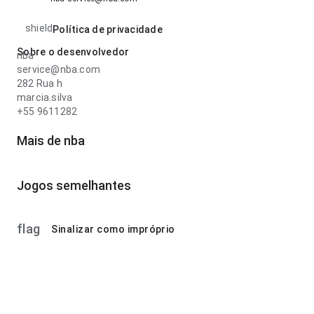
shield
Política de privacidade
Sobre o desenvolvedor
nba
service@nba.com
282 Rua h
marcia.silva
+55 9611282
Mais de nba
Jogos semelhantes
flag
Sinalizar como impróprio