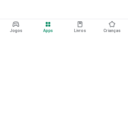
Jogos
Apps
Livros
Crianças
Google Play
Play Pass
Pontos do Play Points
Vales-presente
Resgatar
Política de reembolso