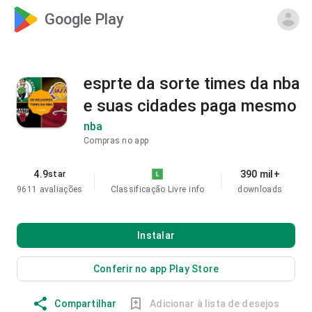
Google Play
esprte da sorte times da nba
e suas cidades paga mesmo
nba
Compras no app
4.9
390 mil+
star
9611 avaliações
Classificação Livre
info
downloads
Instalar
Conferir no app Play Store
Compartilhar
Adicionar à lista de desejos