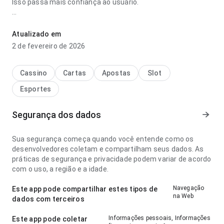
Isso passa mais confiança ao usuário.
esprte da sorte times da nba e suas cidades paga mesmo
parece clara no ponto de velocidade de carregamento no
Atualizado em
uso diário repetido; os rótulos são fáceis de acompanhar. A
2 de fevereiro de 2026
experiência combina bem com uso frequente.
Cassino
Cartas
Apostas
Slot
Esportes
Segurança dos dados
Sua segurança começa quando você entende como os
desenvolvedores coletam e compartilham seus dados. As
práticas de segurança e privacidade podem variar de acordo
com o uso, a região e a idade.
Navegação
Este app pode compartilhar estes tipos de
na Web
dados com terceiros
Informações pessoais, Informações
Este app pode coletar