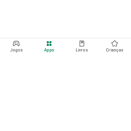
Jogos
Apps
Livros
Crianças
Google Play
Play Pass
Pontos do Play Points
Vales-presente