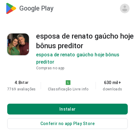
Google Play
esposa de renato gaúcho hoje
bônus preditor
esposa de renato gaúcho hoje bônus
preditor
Compras no app
4.8
630 mil+
star
7769 avaliações
Classificação Livre
info
downloads
Instalar
Conferir no app Play Store